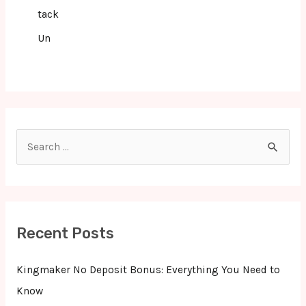
tack
Un
S
e
a
r
c
Recent Posts
h
f
Kingmaker No Deposit Bonus: Everything You Need to
o
Know