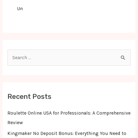
Un
S
e
a
r
c
Recent Posts
h
f
Roulette Online USA for Professionals: A Comprehensive
o
Review
r
Kingmaker No Deposit Bonus: Everything You Need to