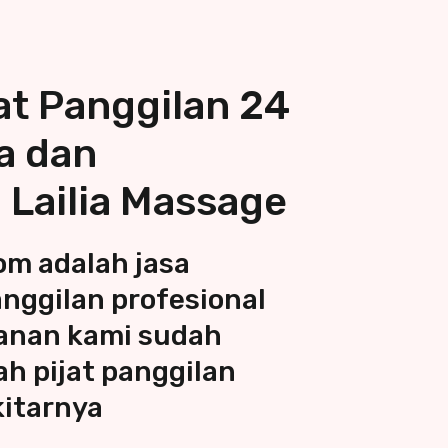
at Panggilan 24
a dan
| Lailia Massage
com
adalah jasa
anggilan
profesional
anan kami sudah
yah
pijat panggilan
kitarnya