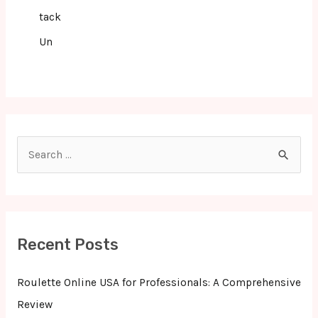
tack
Un
S
e
a
r
c
Recent Posts
h
f
Roulette Online USA for Professionals: A Comprehensive
o
Review