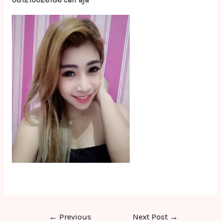
081210026186 call aja
Post
←
Previous
Next Post
→