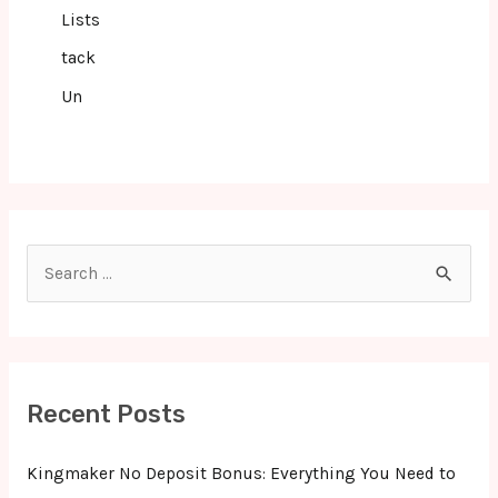
Lists
tack
Un
S
e
a
r
c
Recent Posts
h
f
Kingmaker No Deposit Bonus: Everything You Need to