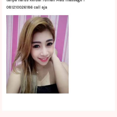
tanpa harus keluar rumah Mau massage ?
081210026186 call aja