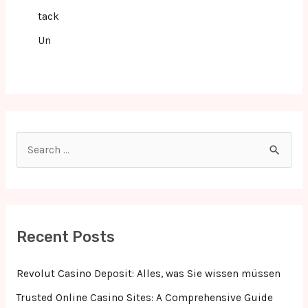
tack
Un
S
e
a
r
c
Recent Posts
h
f
Revolut Casino Deposit: Alles, was Sie wissen müssen
o
Trusted Online Casino Sites: A Comprehensive Guide