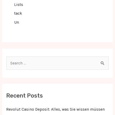
Lists
tack
Un
S
e
a
r
c
Recent Posts
h
f
Revolut Casino Deposit: Alles, was Sie wissen müssen