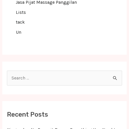
Jasa Pijat Massage Panggilan
Lists
tack
Un
S
e
a
r
c
Recent Posts
h
f