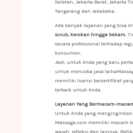
Selatan, Jakarta Barat, Jakarta 
Tangerang dan Jababeka.
Ada banyak layanan yang bisa An
scrub, kerokan hingga bekam
. T
secara professional terhadap re
konsumen.
Jadi, untuk Anda yang baru pert
untuk mencoba jasa lailiaMassag
memiliki lisensi bersertifikat 
terbaik untuk Anda.
Layanan Yang Bermacam-maca
Untuk Anda yang menginginkan b
Massage.com memiliki macam lay
wajah, refleksi dan lainnya. B