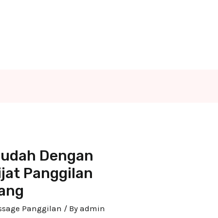
 Mudah Dengan
jat Panggilan
bang
assage Panggilan
/ By
admin