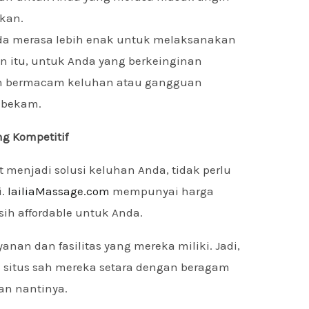
kan.
da merasa lebih enak untuk melaksanakan
an itu, untuk Anda yang berkeinginan
an bermacam keluhan atau gangguan
 bekam.
ng Kompetitif
 menjadi solusi keluhan Anda, tidak perlu
i.
lailiaMassage.com
mempunyai harga
sih affordable untuk Anda.
anan dan fasilitas yang mereka miliki. Jadi,
e situs sah mereka setara dengan beragam
an nantinya.