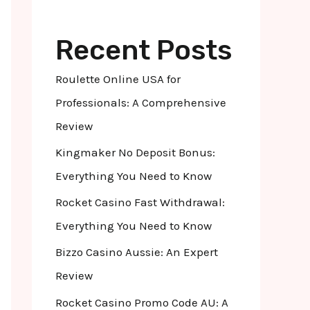
Recent Posts
Roulette Online USA for
Professionals: A Comprehensive
Review
Kingmaker No Deposit Bonus:
Everything You Need to Know
Rocket Casino Fast Withdrawal:
Everything You Need to Know
Bizzo Casino Aussie: An Expert
Review
Rocket Casino Promo Code AU: A