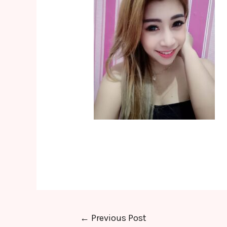
Post
←
Previous Post