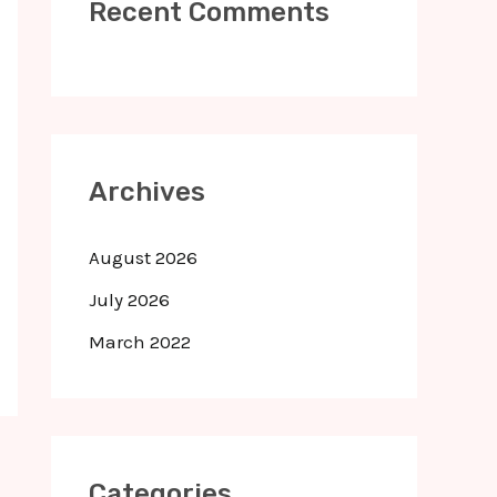
Recent Comments
Archives
August 2026
July 2026
March 2022
Categories