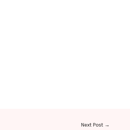
Next Post
→