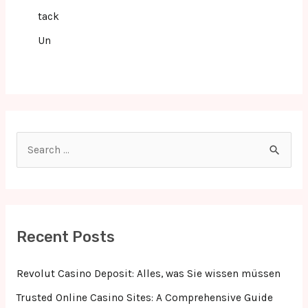
tack
Un
S
e
a
r
c
Recent Posts
h
f
Revolut Casino Deposit: Alles, was Sie wissen müssen
o
Trusted Online Casino Sites: A Comprehensive Guide