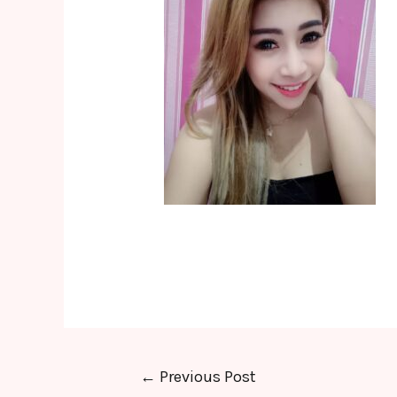
Post
←
Previous Post