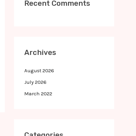
Recent Comments
Archives
August 2026
July 2026
March 2022
Categories