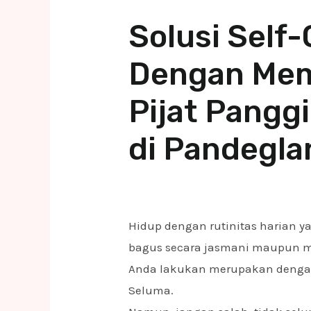
Solusi Self
Dengan Mem
Pijat Panggi
di Pandegla
Hidup dengan rutinitas harian 
bagus secara jasmani maupun men
Anda lakukan merupakan deng
Seluma.