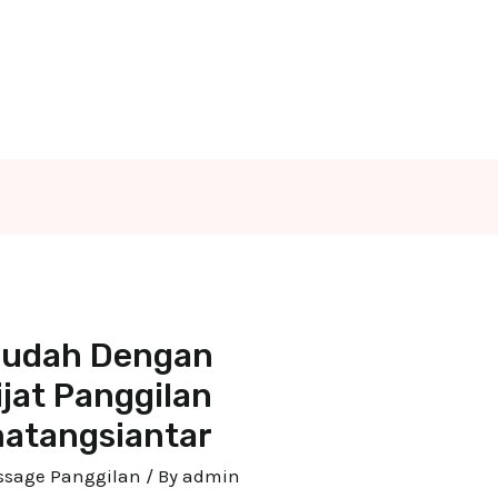
 Mudah Dengan
jat Panggilan
matangsiantar
assage Panggilan
/ By
admin