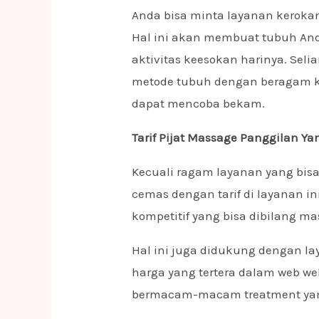
Anda bisa minta layanan keroka
Hal ini akan membuat tubuh An
aktivitas keesokan harinya. Seli
metode tubuh dengan beragam 
dapat mencoba bekam.
Tarif Pijat Massage Panggilan Ya
Kecuali ragam layanan yang bisa
cemas dengan tarif di layanan in
kompetitif yang bisa dibilang ma
Hal ini juga didukung dengan lay
harga yang tertera dalam web w
bermacam-macam treatment yan