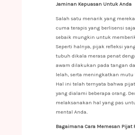
Jaminan Kepuasan Untuk Anda
Salah satu menarik yang mereka 
cuma terapis yang berlisensi sa
sebaik mungkin untuk memberik
Seperti halnya, pijak refleksi y
tubuh dikala merasa penat dengan
awam dilakukan pada tangan dan
lelah, serta meningkatkan mutu 
Hal ini telah ternyata bahwa pij
yang dialami beberapa orang. 
melaksanakan hal yang pas untu
mental Anda.
Bagaimana Cara Memesan Pijat 