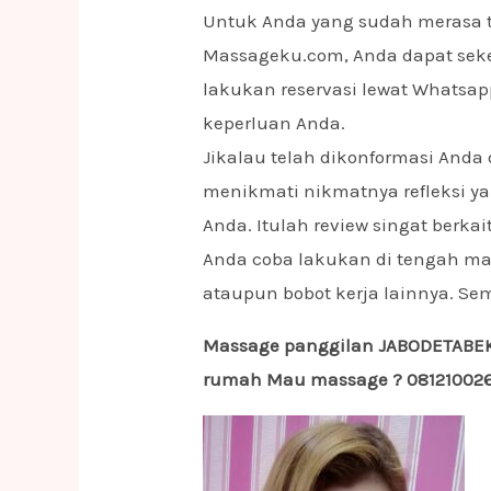
Untuk Anda yang sudah merasa 
Massageku.com, Anda dapat seket
lakukan reservasi lewat Whatsa
keperluan Anda.
Jikalau telah dikonformasi Anda 
menikmati nikmatnya refleksi y
Anda. Itulah review singat berka
Anda coba lakukan di tengah ma
ataupun bobot kerja lainnya. 
Massage panggilan JABODETABEK 
rumah Mau massage ? 0812100261