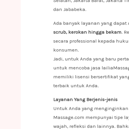
Selatan, Jakarta Barat, Jakarta 
dan Jababeka.
Ada banyak layanan yang dapat 
scrub, kerokan hingga bekam
. R
secara professional kepada huk
konsumen.
Jadi, untuk Anda yang baru pert
untuk mencoba jasa lailiaMassa
memiliki lisensi bersertifikat 
terbaik untuk Anda.
Layanan Yang Berjenis-jenis
Untuk Anda yang menginginkan 
Massage.com mempunyai tipe lay
wajah, refleksi dan lainnya. B