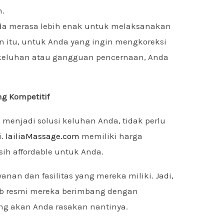
n.
da merasa lebih enak untuk melaksanakan
an itu, untuk Anda yang ingin mengkoreksi
keluhan atau gangguan pencernaan, Anda
ng Kompetitif
 menjadi solusi keluhan Anda, tidak perlu
i.
lailiaMassage.com
memiliki harga
sih affordable untuk Anda.
anan dan fasilitas yang mereka miliki. Jadi,
eb resmi mereka berimbang dengan
g akan Anda rasakan nantinya.