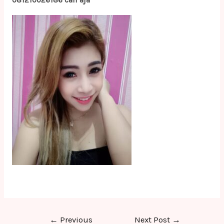
081210026186 call aja
Post
←
Previous
Next Post
→