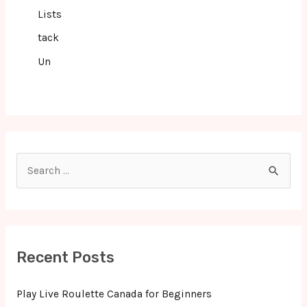
Lists
tack
Un
S
e
a
r
c
Recent Posts
h
f
Play Live Roulette Canada for Beginners