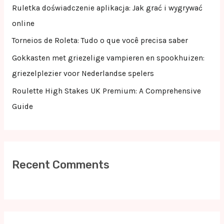
o
Ruletka doświadczenie aplikacja: Jak grać i wygrywać
r
online
:
Torneios de Roleta: Tudo o que você precisa saber
Gokkasten met griezelige vampieren en spookhuizen:
griezelplezier voor Nederlandse spelers
Roulette High Stakes UK Premium: A Comprehensive
Guide
Recent Comments