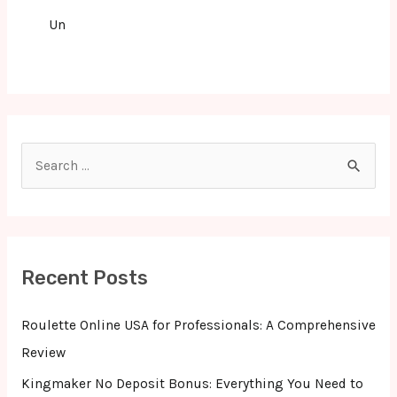
Un
S
e
a
r
c
Recent Posts
h
f
Roulette Online USA for Professionals: A Comprehensive
o
Review
r
Kingmaker No Deposit Bonus: Everything You Need to