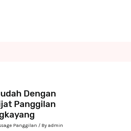
 Mudah Dengan
jat Panggilan
ngkayang
assage Panggilan
/ By
admin