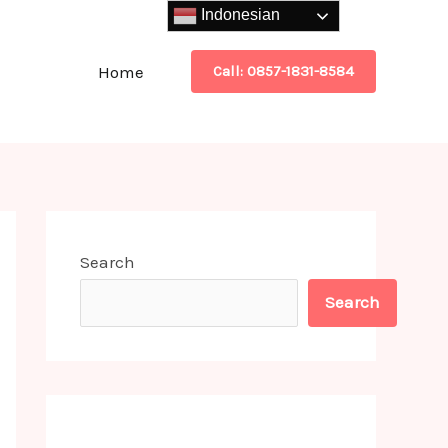
Indonesian
Home
Call: 0857-1831-8584
Search
Search