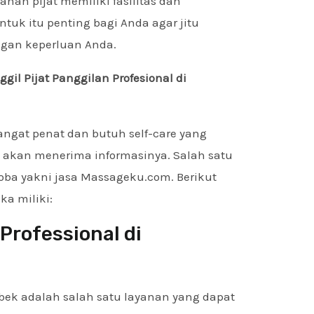
yanan pijat memiliki fasilitas dan
uk itu penting bagi Anda agar jitu
ngan keperluan Anda.
l Pijat Panggilan Profesional di
ngat penat dan butuh self-care yang
 akan menerima informasinya. Salah satu
coba yakni jasa Massageku.com. Berikut
a miliki:
Professional di
bek adalah salah satu layanan yang dapat