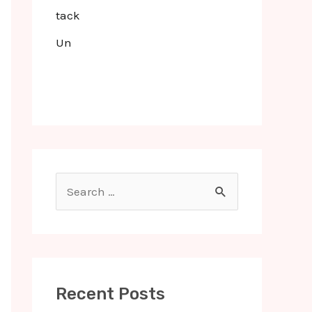
tack
Un
S
e
a
r
c
Recent Posts
h