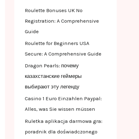
f
Roulette Bonuses UK No
o
Registration: A Comprehensive
r
Guide
:
Roulette for Beginners USA
Secure: A Comprehensive Guide
Dragon Pearls: почему
казахстанские геймеры
выбирают эту легенду
Casino 1 Euro Einzahlen Paypal:
Alles, was Sie wissen müssen
Ruletka aplikacja darmowa gra:
poradnik dla doświadczonego