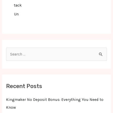
tack
Un
S
e
a
r
c
Recent Posts
h
f
Kingmaker No Deposit Bonus: Everything You Need to
o
Know