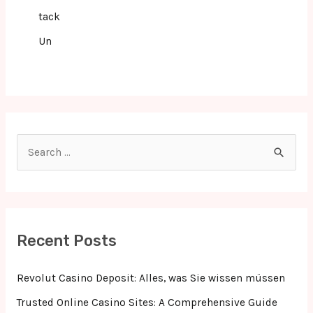
tack
Un
S
e
a
r
c
Recent Posts
h
f
Revolut Casino Deposit: Alles, was Sie wissen müssen
o
Trusted Online Casino Sites: A Comprehensive Guide