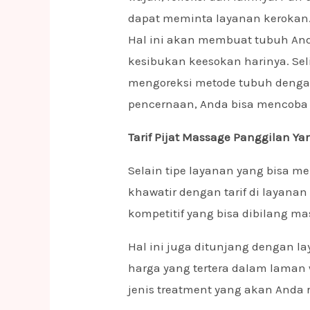
dapat meminta layanan kerokan
Hal ini akan membuat tubuh An
kesibukan keesokan harinya. Sel
mengoreksi metode tubuh deng
pencernaan, Anda bisa mencoba
Tarif Pijat Massage Panggilan Ya
Selain tipe layanan yang bisa me
khawatir dengan tarif di layanan 
kompetitif yang bisa dibilang ma
Hal ini juga ditunjang dengan lay
harga yang tertera dalam laman 
jenis treatment yang akan Anda 