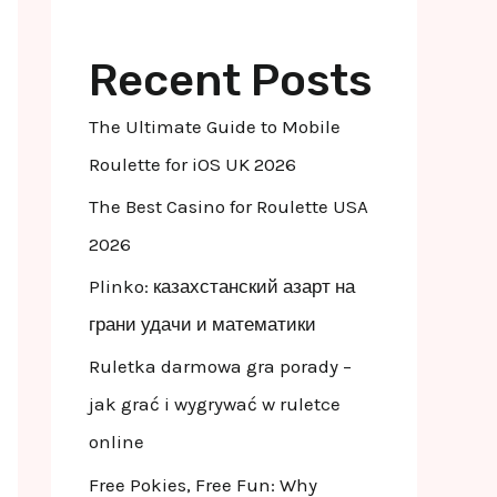
Recent Posts
The Ultimate Guide to Mobile
Roulette for iOS UK 2026
The Best Casino for Roulette USA
2026
Plinko: казахстанский азарт на
грани удачи и математики
Ruletka darmowa gra porady –
jak grać i wygrywać w ruletce
online
Free Pokies, Free Fun: Why