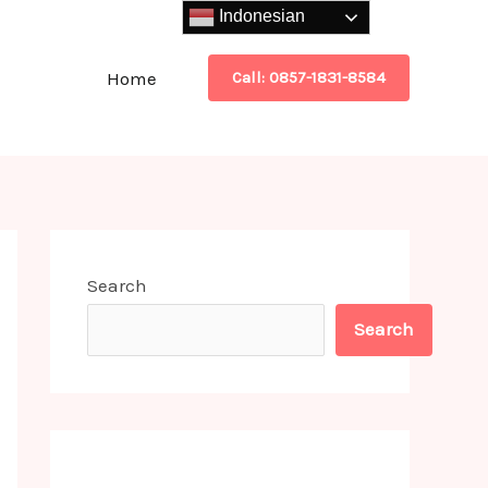
Indonesian
Home
Call: 0857-1831-8584
Search
Search