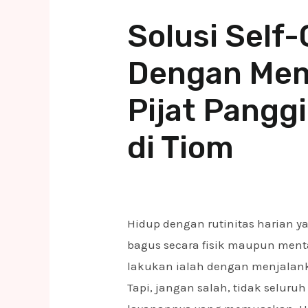
Solusi Self
Dengan Mem
Pijat Panggi
di Tiom
Hidup dengan rutinitas harian 
bagus secara fisik maupun menta
lakukan ialah dengan menjala
Tapi, jangan salah, tidak seluru