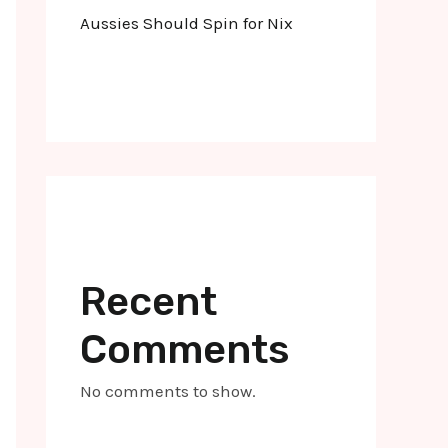
Aussies Should Spin for Nix
Recent
Comments
No comments to show.