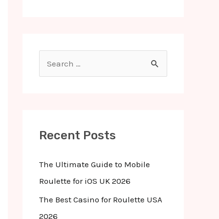
S
e
a
r
c
Recent Posts
h
f
The Ultimate Guide to Mobile
o
Roulette for iOS UK 2026
r
The Best Casino for Roulette USA
:
2026