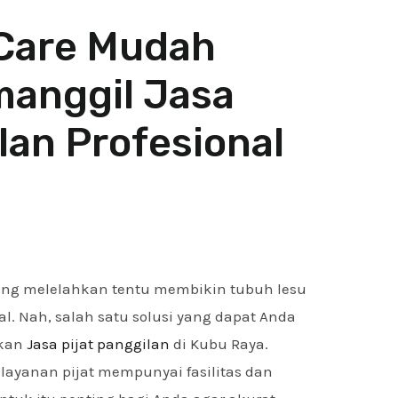
-Care Mudah
anggil Jasa
lan Profesional
yang melelahkan tentu membikin tubuh lesu
l. Nah, salah satu solusi yang dapat Anda
nkan
Jasa pijat panggilan
di Kubu Raya.
h layanan pijat mempunyai fasilitas dan