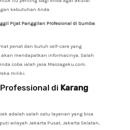
uk itu penting bagi Anda agar akurat
ngan kebutuhan Anda.
il Pijat Panggilan Profesional di Sumba
mat penat dan butuh self-care yang
a akan mendapatkan informasinya. Salah
 Anda coba ialah jasa Massageku.com.
eka miliki:
 Professional di
Karang
bek adalah salah satu layanan yang bisa
ti wilayah Jakarta Pusat, Jakarta Selatan,