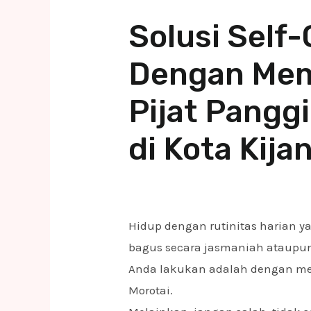
Solusi Self
Dengan Mem
Pijat Panggi
di Kota Kija
Hidup dengan rutinitas harian 
bagus secara jasmaniah ataupun 
Anda lakukan adalah dengan m
Morotai.