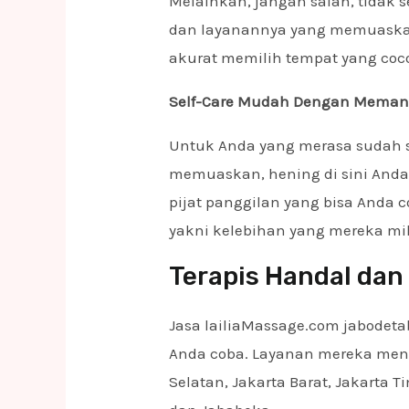
Melainkan, jangan salah, tidak s
dan layanannya yang memuaskan
akurat memilih tempat yang co
Self-Care Mudah Dengan Memanggi
Untuk Anda yang merasa sudah s
memuaskan, hening di sini Anda
pijat panggilan yang bisa Anda 
yakni kelebihan yang mereka mil
Terapis Handal dan
Jasa lailiaMassage.com jabodeta
Anda coba. Layanan mereka menc
Selatan, Jakarta Barat, Jakarta 