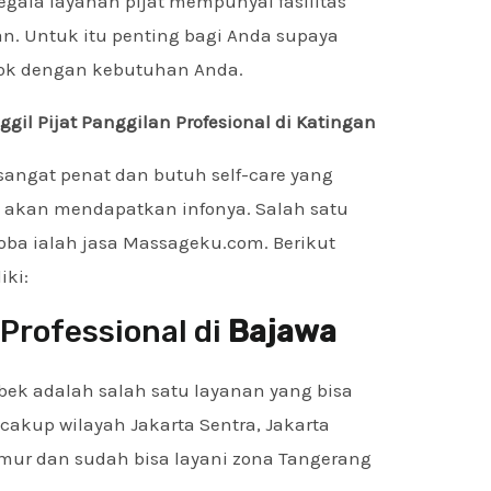
egala layanan pijat mempunyai fasilitas
. Untuk itu penting bagi Anda supaya
cok dengan kebutuhan Anda.
l Pijat Panggilan Profesional di Katingan
angat penat dan butuh self-care yang
 akan mendapatkan infonya. Salah satu
coba ialah jasa Massageku.com. Berikut
iki:
 Professional di
Bajawa
bek adalah salah satu layanan yang bisa
akup wilayah Jakarta Sentra, Jakarta
Timur dan sudah bisa layani zona Tangerang