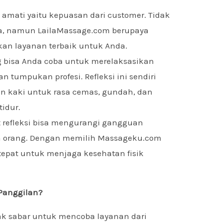
amati yaitu kepuasan dari customer. Tidak
aja, namun LailaMassage.com berupaya
an layanan terbaik untuk Anda.
ang bisa Anda coba untuk merelaksasikan
 tumpukan profesi. Refleksi ini sendiri
an kaki untuk rasa cemas, gundah, dan
tidur.
at refleksi bisa mengurangi gangguan
pa orang. Dengan memilih Massageku.com
tepat untuk menjaga kesehatan fisik
Panggilan?
ak sabar untuk mencoba layanan dari