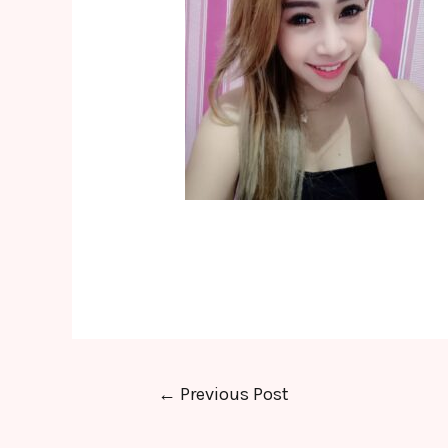
Post
←
Previous Post
navigation