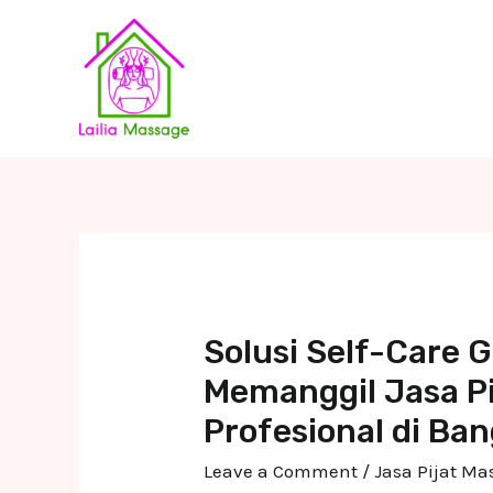
Skip
to
content
Solusi Self-Care
Memanggil Jasa Pi
Profesional di Ban
Leave a Comment
/
Jasa Pijat M