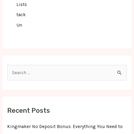
Lists
tack
Un
S
e
a
r
c
Recent Posts
h
f
Kingmaker No Deposit Bonus: Everything You Need to
o