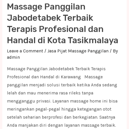
Massage Panggilan
Terbaik
Terapis
Jabodetabek Terbaik
Profesional
Terapis Profesional dan
dan
Handal di Kota Tasikmalaya
Handal
di
Leave a Comment
/
Jasa Pijat Massage Panggilan
/ By
Purwakarta
admin
Massage Panggilan Jabodetabek Terbaik Terapis
Profesional dan Handal di Karawang Massage
panggilan menjadi solusi terbaik ketika Anda sedang
lelah dan mau menerima rasa rileks tanpa
mengganggu privasi. Layanan massage home ini bisa
meringankan pegal-pegal hingga ketegangan otot
setelah seharian berprofesi dan berkegiatan. Saatnya
Anda manjakan diri dengan layanan massage terbaik.