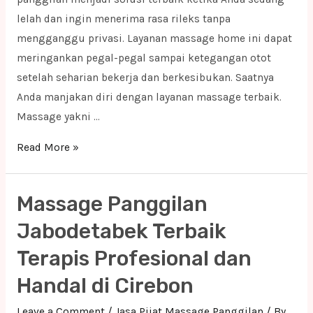
lelah dan ingin menerima rasa rileks tanpa
mengganggu privasi. Layanan massage home ini dapat
meringankan pegal-pegal sampai ketegangan otot
setelah seharian bekerja dan berkesibukan. Saatnya
Anda manjakan diri dengan layanan massage terbaik.
Massage yakni …
Massage
Read More »
Panggilan
Jabodetabek
Massage Panggilan
Terbaik
Terapis
Jabodetabek Terbaik
Profesional
Terapis Profesional dan
dan
Handal di Cirebon
Handal
di
Leave a Comment
/
Jasa Pijat Massage Panggilan
/ By