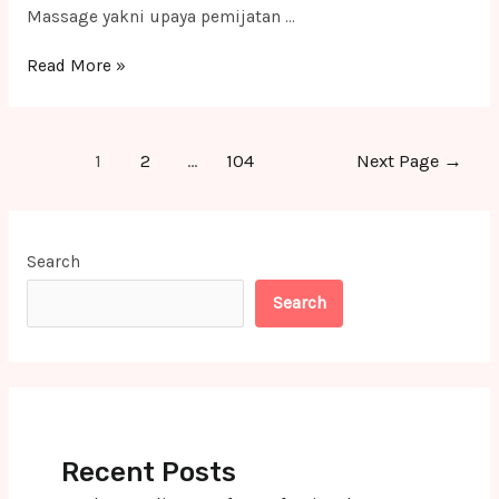
Massage yakni upaya pemijatan …
Massage
Read More »
Panggilan
Jabodetabek
Posts
Terbaik
1
2
…
104
Next Page
→
pagination
Terapis
Profesional
dan
Search
Handal
Search
di
Kota
Tasikmalaya
Recent Posts