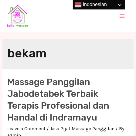
Skip
Indonesian
to
Main
content
Men
bekam
Massage Panggilan
Jabodetabek Terbaik
Terapis Profesional dan
Handal di Indramayu
Leave a Comment
/
Jasa Pijat Massage Panggilan
/ By
admin