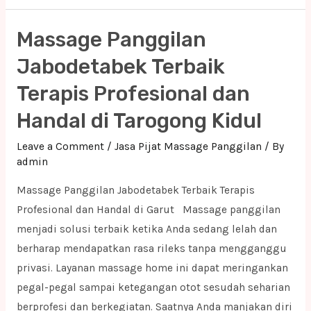
Panggilan
Jabodetabek
Massage Panggilan
Terbaik
Terapis
Jabodetabek Terbaik
Profesional
Terapis Profesional dan
dan
Handal di Tarogong Kidul
Handal
di
Leave a Comment
/
Jasa Pijat Massage Panggilan
/ By
Bekasi
admin
Massage Panggilan Jabodetabek Terbaik Terapis
Profesional dan Handal di Garut Massage panggilan
menjadi solusi terbaik ketika Anda sedang lelah dan
berharap mendapatkan rasa rileks tanpa mengganggu
privasi. Layanan massage home ini dapat meringankan
pegal-pegal sampai ketegangan otot sesudah seharian
berprofesi dan berkegiatan. Saatnya Anda manjakan diri