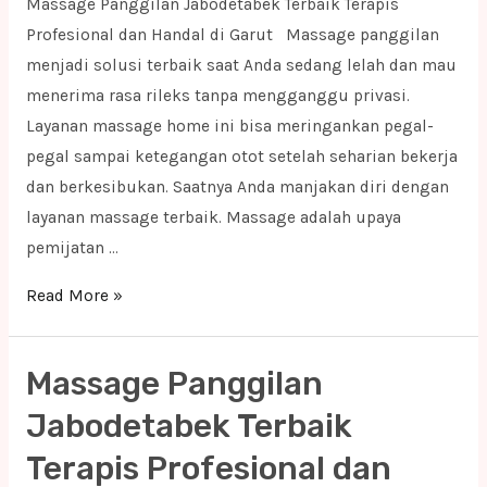
Massage Panggilan Jabodetabek Terbaik Terapis
Profesional dan Handal di Garut Massage panggilan
menjadi solusi terbaik saat Anda sedang lelah dan mau
menerima rasa rileks tanpa mengganggu privasi.
Layanan massage home ini bisa meringankan pegal-
pegal sampai ketegangan otot setelah seharian bekerja
dan berkesibukan. Saatnya Anda manjakan diri dengan
layanan massage terbaik. Massage adalah upaya
pemijatan …
Massage
Read More »
Panggilan
Jabodetabek
Massage Panggilan
Terbaik
Terapis
Jabodetabek Terbaik
Profesional
Terapis Profesional dan
dan