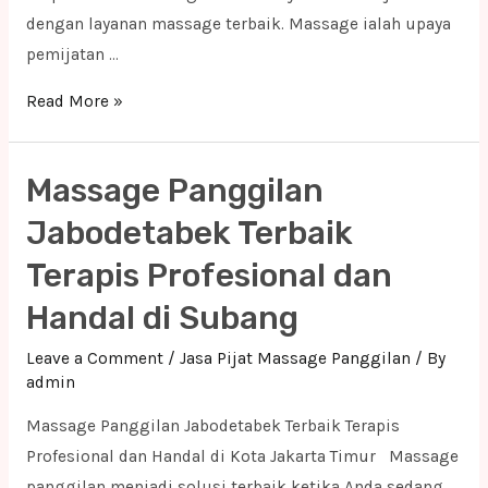
dengan layanan massage terbaik. Massage ialah upaya
pemijatan …
Massage
Read More »
Panggilan
Jabodetabek
Massage Panggilan
Terbaik
Terapis
Jabodetabek Terbaik
Profesional
Terapis Profesional dan
dan
Handal di Subang
Handal
di
Leave a Comment
/
Jasa Pijat Massage Panggilan
/ By
Tarogong
admin
Kidul
Massage Panggilan Jabodetabek Terbaik Terapis
Profesional dan Handal di Kota Jakarta Timur Massage
panggilan menjadi solusi terbaik ketika Anda sedang