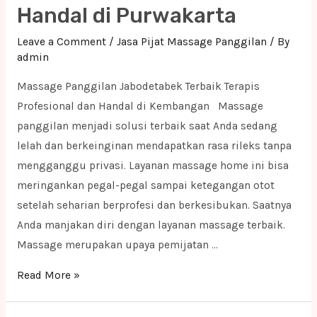
Handal di Purwakarta
Handal
di
Leave a Comment
/
Jasa Pijat Massage Panggilan
/ By
Kota
admin
Cirebon
Massage Panggilan Jabodetabek Terbaik Terapis
Profesional dan Handal di Kembangan Massage
panggilan menjadi solusi terbaik saat Anda sedang
lelah dan berkeinginan mendapatkan rasa rileks tanpa
mengganggu privasi. Layanan massage home ini bisa
meringankan pegal-pegal sampai ketegangan otot
setelah seharian berprofesi dan berkesibukan. Saatnya
Anda manjakan diri dengan layanan massage terbaik.
Massage merupakan upaya pemijatan …
Massage
Read More »
Panggilan
Jabodetabek