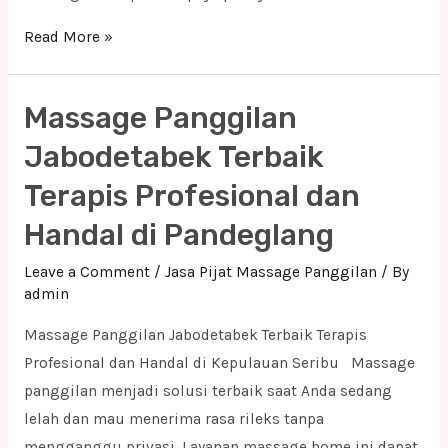
Massage
Read More »
Panggilan
Jabodetabek
Massage Panggilan
Terbaik
Terapis
Jabodetabek Terbaik
Profesional
Terapis Profesional dan
dan
Handal di Pandeglang
Handal
di
Leave a Comment
/
Jasa Pijat Massage Panggilan
/ By
Kota
admin
Jakarta
Massage Panggilan Jabodetabek Terbaik Terapis
Selatan
Profesional dan Handal di Kepulauan Seribu Massage
panggilan menjadi solusi terbaik saat Anda sedang
lelah dan mau menerima rasa rileks tanpa
mengganggu privasi. Layanan massage home ini dapat