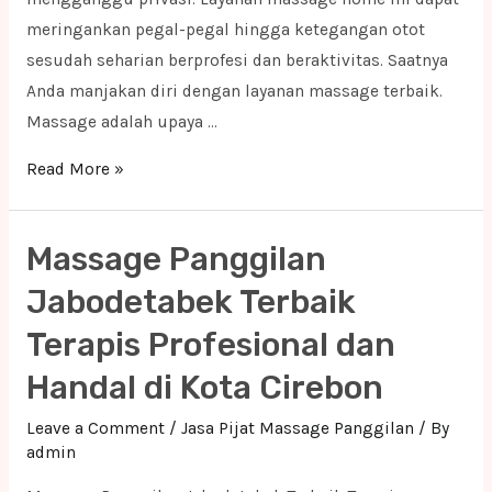
meringankan pegal-pegal hingga ketegangan otot
sesudah seharian berprofesi dan beraktivitas. Saatnya
Anda manjakan diri dengan layanan massage terbaik.
Massage adalah upaya …
Massage
Read More »
Panggilan
Jabodetabek
Massage Panggilan
Terbaik
Terapis
Jabodetabek Terbaik
Profesional
Terapis Profesional dan
dan
Handal di Kota Cirebon
Handal
di
Leave a Comment
/
Jasa Pijat Massage Panggilan
/ By
Pandeglang
admin