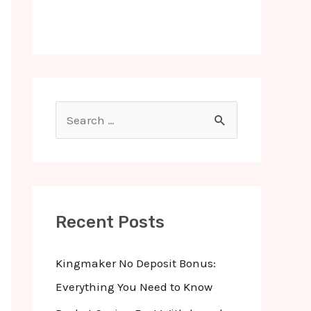
S
e
a
r
c
Recent Posts
h
f
Kingmaker No Deposit Bonus:
o
Everything You Need to Know
r