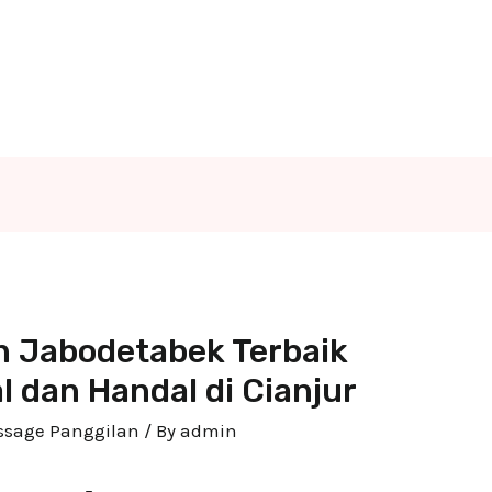
n Jabodetabek Terbaik
l dan Handal di Cianjur
assage Panggilan
/ By
admin