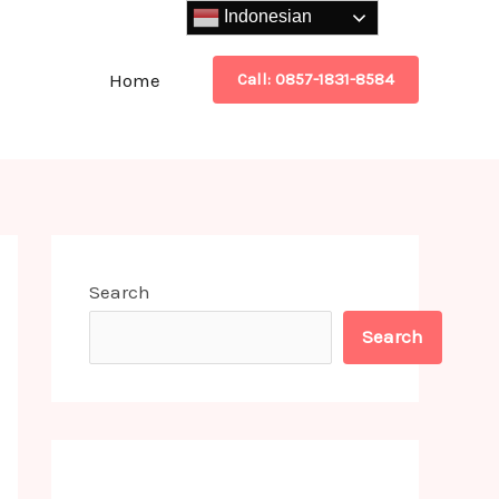
Indonesian
Home
Call: 0857-1831-8584
Search
Search