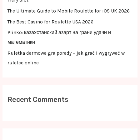
r
The Ultimate Guide to Mobile Roulette for iOS UK 2026
:
The Best Casino for Roulette USA 2026
Plinko: казахстанский азарт на грани удачи и
математики
Ruletka darmowa gra porady – jak grać i wygrywać w
ruletce online
Recent Comments