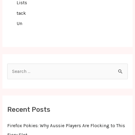
Lists
tack
Un
S
e
a
r
c
Recent Posts
h
f
Firefox Pokies: Why Aussie Players Are Flocking to This
o
Fiery Slot