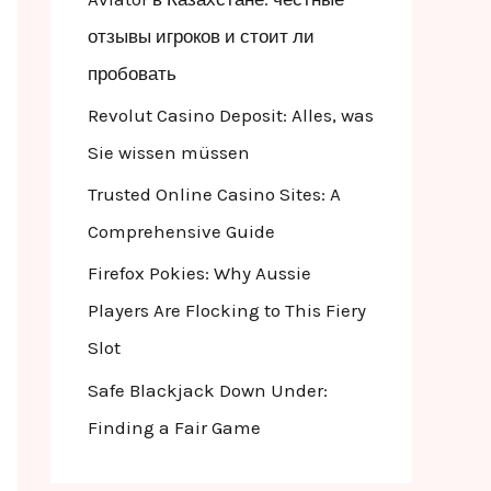
o
отзывы игроков и стоит ли
r
пробовать
:
Revolut Casino Deposit: Alles, was
Sie wissen müssen
Trusted Online Casino Sites: A
Comprehensive Guide
Firefox Pokies: Why Aussie
Players Are Flocking to This Fiery
Slot
Safe Blackjack Down Under:
Finding a Fair Game