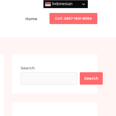
Indonesian
Home
Call: 0857-1831-8584
Search
Search