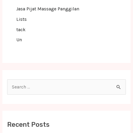
Jasa Pijat Massage Panggilan
Lists
tack
Un
S
e
a
r
c
Recent Posts
h