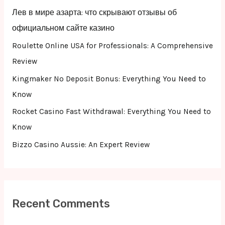
f
Лев в мире азарта: что скрывают отзывы об
o
официальном сайте казино
r
Roulette Online USA for Professionals: A Comprehensive
:
Review
Kingmaker No Deposit Bonus: Everything You Need to
Know
Rocket Casino Fast Withdrawal: Everything You Need to
Know
Bizzo Casino Aussie: An Expert Review
Recent Comments