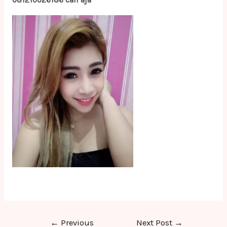
081210026186 call aja
Post
←
Previous
Next Post
→