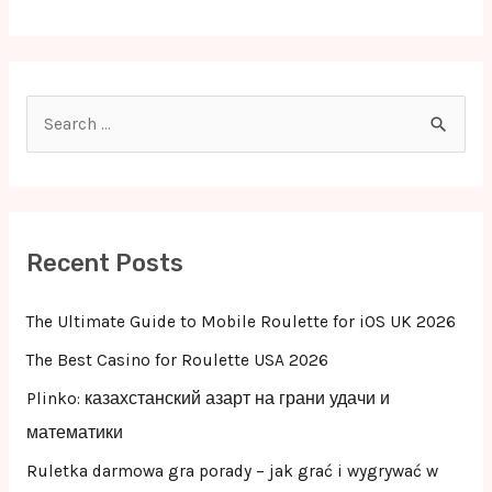
S
e
a
r
c
Recent Posts
h
f
The Ultimate Guide to Mobile Roulette for iOS UK 2026
o
The Best Casino for Roulette USA 2026
r
Plinko: казахстанский азарт на грани удачи и
:
математики
Ruletka darmowa gra porady – jak grać i wygrywać w