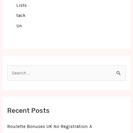
Lists
tack
Un
S
e
a
r
c
Recent Posts
h
f
Roulette Bonuses UK No Registration: A