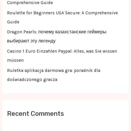
o
Comprehensive Guide
r
Roulette for Beginners USA Secure: A Comprehensive
:
Guide
Dragon Pearls: почему казахстанские геймеры
выбирают эту легенду
Casino 1 Euro Einzahlen Paypal: Alles, was Sie wissen
müssen
Ruletka aplikacja darmowa gra: poradnik dla
doświadczonego gracza
Recent Comments