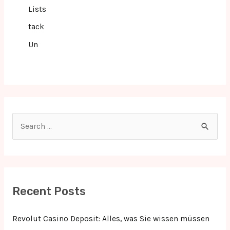
Lists
tack
Un
S
e
a
r
c
Recent Posts
h
f
Revolut Casino Deposit: Alles, was Sie wissen müssen