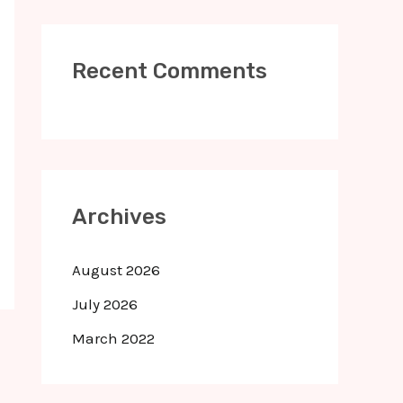
Recent Comments
Archives
August 2026
July 2026
March 2022