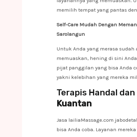
layanannya yang memuaskan. Unt
memilih tempat yang pantas de
Self-Care Mudah Dengan Memanggi
Sarolangun
Untuk Anda yang merasa sudah a
memuaskan, hening di sini Anda
pijat panggilan yang bisa Anda 
yakni kelebihan yang mereka mil
Terapis Handal dan
Kuantan
Jasa lailiaMassage.com jabodet
bisa Anda coba. Layanan mereka 