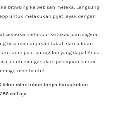
ika browsing ke web sah mereka. Langsung
sapp untuk melakukan pijat layak dengan
at seketika meluncur ke lokasi dan segera
ang bisa memanjakan tubuh dan pikiran
itan saran pijat panggilan yang dapat Anda
asa jenuh mengerjakan pekerjaan kantor
 Semoga membantu!
bikin relax tubuh tanpa harus keluar
86 call aja