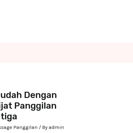
 Mudah Dengan
jat Panggilan
atiga
assage Panggilan
/ By
admin