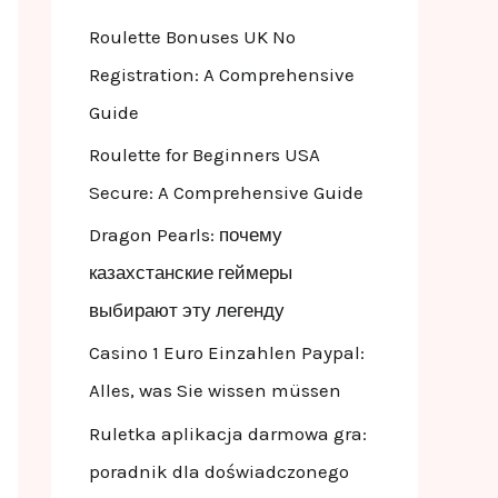
f
Roulette Bonuses UK No
o
Registration: A Comprehensive
r
Guide
:
Roulette for Beginners USA
Secure: A Comprehensive Guide
Dragon Pearls: почему
казахстанские геймеры
выбирают эту легенду
Casino 1 Euro Einzahlen Paypal:
Alles, was Sie wissen müssen
Ruletka aplikacja darmowa gra:
poradnik dla doświadczonego