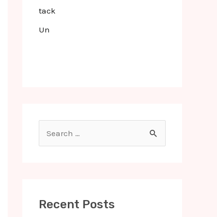
tack
Un
S
e
a
r
c
Recent Posts
h