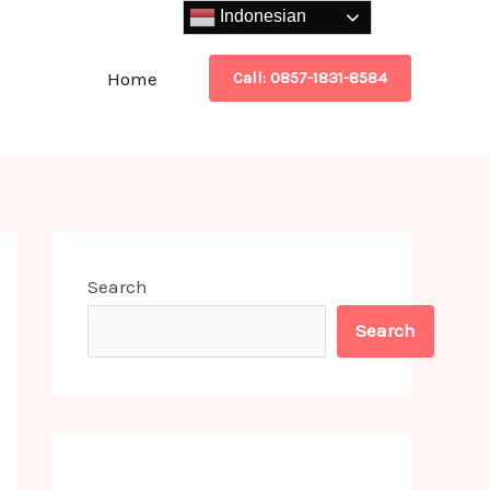
Indonesian
Home
Call: 0857-1831-8584
Search
Search