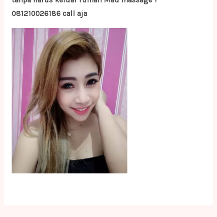
tanpa harus keluar rumah Mau massage ?
081210026186 call aja