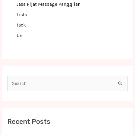
Jasa Pijat Massage Panggilan
Lists
tack
Un
S
e
a
r
c
Recent Posts
h