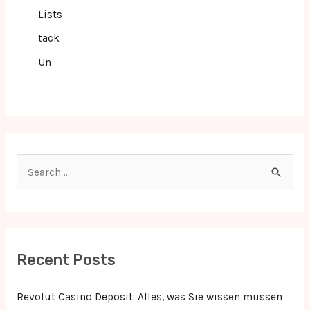
Lists
tack
Un
S
e
a
r
c
Recent Posts
h
f
Revolut Casino Deposit: Alles, was Sie wissen müssen