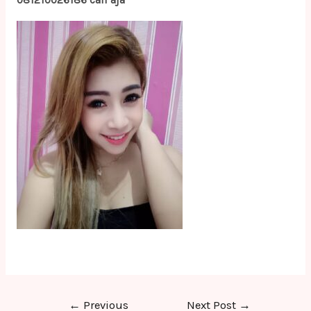
081210026186 call aja
Post
←
Previous
Next Post
→