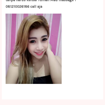
tanpa harus keluar rumah Mau massage ?
081210026186 call aja