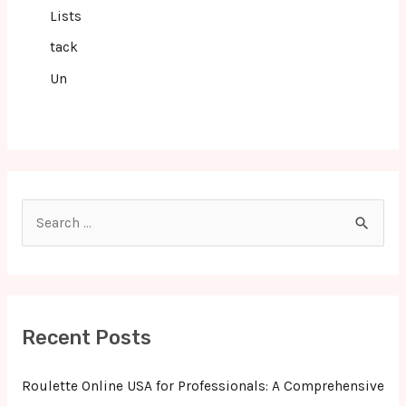
Lists
tack
Un
S
e
a
r
c
Recent Posts
h
f
Roulette Online USA for Professionals: A Comprehensive