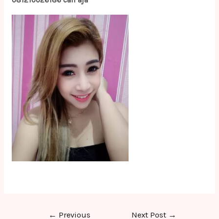
081210026186 call aja
Post
←
Previous
Next Post
→