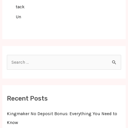
tack
Un
S
e
a
r
c
Recent Posts
h
f
Kingmaker No Deposit Bonus: Everything You Need to
o
Know