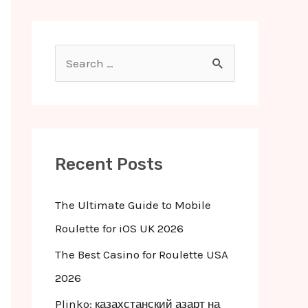
S
e
a
r
c
Recent Posts
h
f
The Ultimate Guide to Mobile
o
Roulette for iOS UK 2026
r
The Best Casino for Roulette USA
:
2026
Plinko: казахстанский азарт на