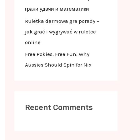
грани удачи и математики
Ruletka darmowa gra porady –
jak grać i wygrywać w ruletce
online
Free Pokies, Free Fun: Why
Aussies Should Spin for Nix
Recent Comments