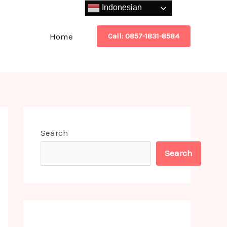
Indonesian
Home
Call: 0857-1831-8584
Search
Search