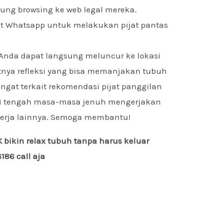
ung browsing ke web legal mereka.
at Whatsapp untuk melakukan pijat pantas
Anda dapat langsung meluncur ke lokasi
nya refleksi yang bisa memanjakan tubuh
singat terkait rekomendasi pijat panggilan
di tengah masa-masa jenuh mengerjakan
kerja lainnya. Semoga membantu!
bikin relax tubuh tanpa harus keluar
86 call aja