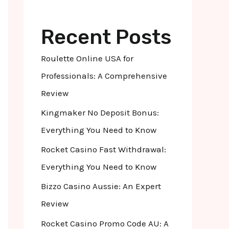
Recent Posts
Roulette Online USA for
Professionals: A Comprehensive
Review
Kingmaker No Deposit Bonus:
Everything You Need to Know
Rocket Casino Fast Withdrawal:
Everything You Need to Know
Bizzo Casino Aussie: An Expert
Review
Rocket Casino Promo Code AU: A