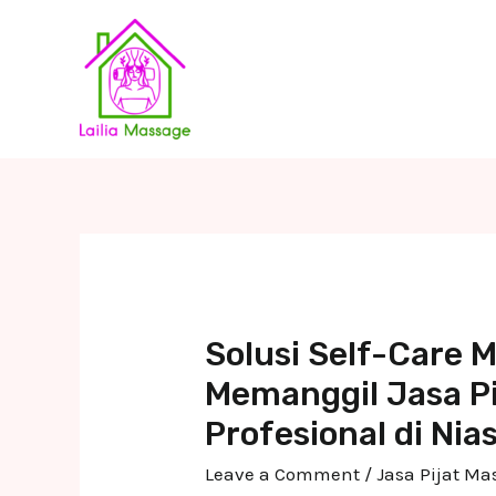
Skip
to
content
Solusi Self-Care
Memanggil Jasa Pi
Profesional di Nia
Leave a Comment
/
Jasa Pijat M