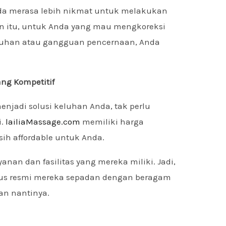
da merasa lebih nikmat untuk melakukan
ian itu, untuk Anda yang mau mengkoreksi
luhan atau gangguan pencernaan, Anda
ang Kompetitif
enjadi solusi keluhan Anda, tak perlu
i.
lailiaMassage.com
memiliki harga
sih affordable untuk Anda.
anan dan fasilitas yang mereka miliki. Jadi,
itus resmi mereka sepadan dengan beragam
an nantinya.