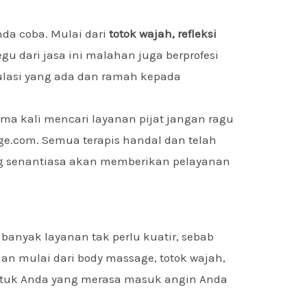
da coba. Mulai dari
totok wajah, refleksi
egu dari jasa ini malahan juga berprofesi
gulasi yang ada dan ramah kepada
ama kali mencari layanan pijat jangan ragu
ge.com. Semua terapis handal dan telah
yang senantiasa akan memberikan pelayanan
anyak layanan tak perlu kuatir, sebab
an mulai dari body massage, totok wajah,
untuk Anda yang merasa masuk angin Anda