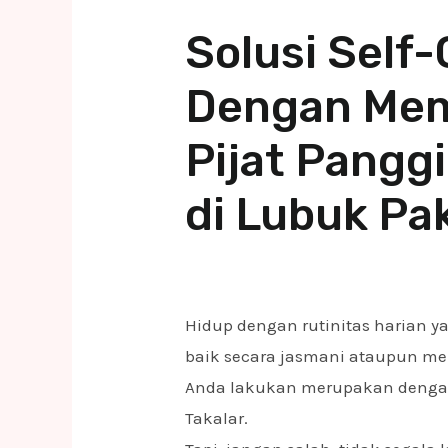
Solusi Self
Dengan Mem
Pijat Panggi
di Lubuk P
Hidup dengan rutinitas harian 
baik secara jasmani ataupun men
Anda lakukan merupakan deng
Takalar.