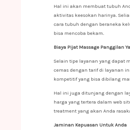
Hal ini akan membuat tubuh An
aktivitas keesokan harinya. Sel
cara tubuh dengan beraneka ke
bisa mencoba bekam.
Biaya Pijat Massage Panggilan Y
Selain tipe layanan yang dapat m
cemas dengan tarif di layanan in
kompetitif yang bisa dibilang ma
Hal ini juga ditunjang dengan lay
harga yang tertera dalam web s
treatment yang akan Anda rasak
Jaminan Kepuasan Untuk Anda