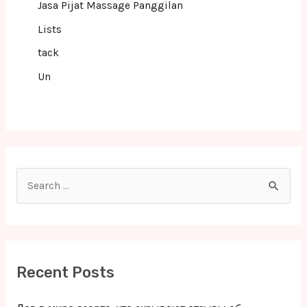
Jasa Pijat Massage Panggilan
Lists
tack
Un
S
e
a
r
c
Recent Posts
h
f