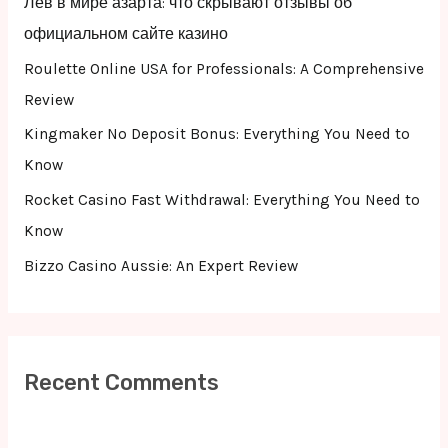
Лев в мире азарта: что скрывают отзывы об
o
официальном сайте казино
r
Roulette Online USA for Professionals: A Comprehensive
:
Review
Kingmaker No Deposit Bonus: Everything You Need to
Know
Rocket Casino Fast Withdrawal: Everything You Need to
Know
Bizzo Casino Aussie: An Expert Review
Recent Comments