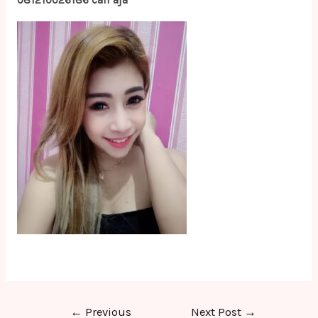
081210026186 call aja
Post
←
Previous
Next Post
→