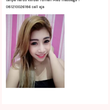
tanpa harus keluar rumah Mau massage ?
081210026186 call aja