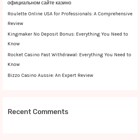
o
официальном сайте казино
r
Roulette Online USA for Professionals: A Comprehensive
:
Review
Kingmaker No Deposit Bonus: Everything You Need to
Know
Rocket Casino Fast Withdrawal: Everything You Need to
Know
Bizzo Casino Aussie: An Expert Review
Recent Comments