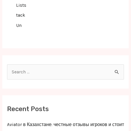
Lists
tack
Un
S
e
a
r
c
Recent Posts
h
f
Aviator в Казахстане: честные отзывы игроков и стоит