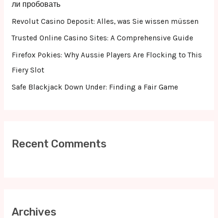
o
ли пробовать
r
Revolut Casino Deposit: Alles, was Sie wissen müssen
:
Trusted Online Casino Sites: A Comprehensive Guide
Firefox Pokies: Why Aussie Players Are Flocking to This
Fiery Slot
Safe Blackjack Down Under: Finding a Fair Game
Recent Comments
Archives