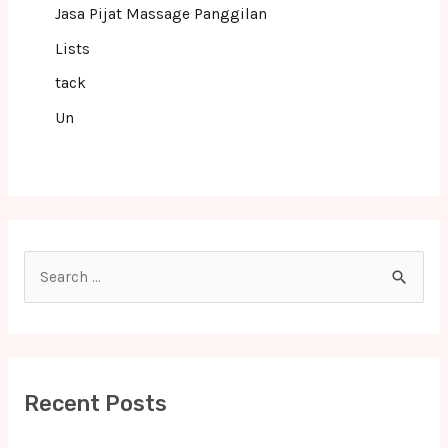
Jasa Pijat Massage Panggilan
Lists
tack
Un
S
e
a
r
c
Recent Posts
h