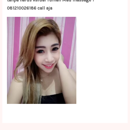
tanpa harus keluar rumah Mau massage ?
081210026186 call aja