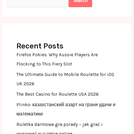
Search
Recent Posts
Firefox Pokies: Why Aussie Players Are
Flocking to This Fiery Slot
The Ultimate Guide to Mobile Roulette for iOS
UK 2026
The Best Casino for Roulette USA 2026
Plinko: казахстанский азарт на грани удачи и
математики
Ruletka darmowa gra porady – jak grać i
wygrywać w ruletce online