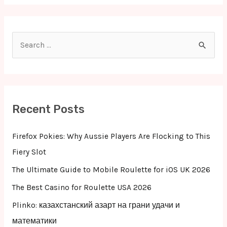
S
e
a
r
c
Recent Posts
h
f
Firefox Pokies: Why Aussie Players Are Flocking to This
o
Fiery Slot
r
The Ultimate Guide to Mobile Roulette for iOS UK 2026
:
The Best Casino for Roulette USA 2026
Plinko: казахстанский азарт на грани удачи и
математики