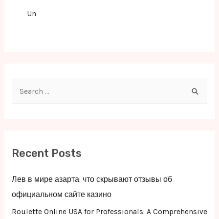
Un
S
e
a
r
c
Recent Posts
h
f
Лев в мире азарта: что скрывают отзывы об
o
официальном сайте казино
r
Roulette Online USA for Professionals: A Comprehensive