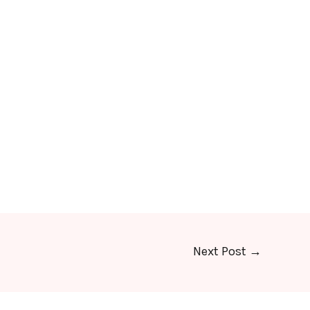
Next Post
→