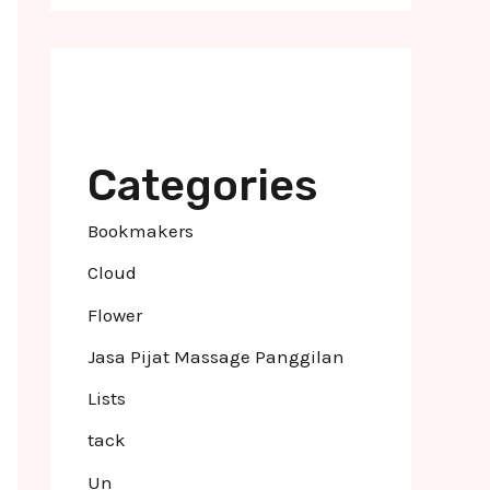
Categories
Bookmakers
Cloud
Flower
Jasa Pijat Massage Panggilan
Lists
tack
Un