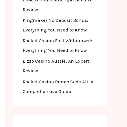
r
Review
:
Kingmaker No Deposit Bonus:
Everything You Need to Know
Rocket Casino Fast Withdrawal:
Everything You Need to Know
Bizzo Casino Aussie: An Expert
Review
Rocket Casino Promo Code AU: A
Comprehensive Guide