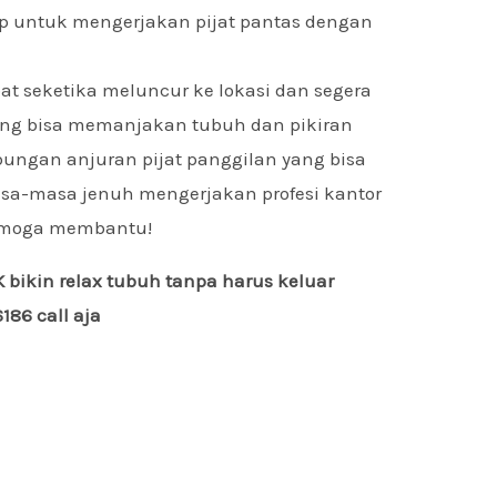
pp untuk mengerjakan pijat pantas dengan
at seketika meluncur ke lokasi dan segera
ang bisa memanjakan tubuh dan pikiran
ubungan anjuran pijat panggilan yang bisa
sa-masa jenuh mengerjakan profesi kantor
Semoga membantu!
bikin relax tubuh tanpa harus keluar
86 call aja