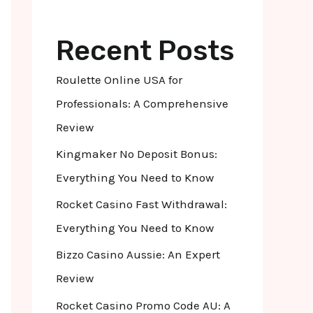
Recent Posts
Roulette Online USA for
Professionals: A Comprehensive
Review
Kingmaker No Deposit Bonus:
Everything You Need to Know
Rocket Casino Fast Withdrawal:
Everything You Need to Know
Bizzo Casino Aussie: An Expert
Review
Rocket Casino Promo Code AU: A