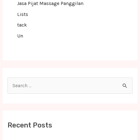
Jasa Pijat Massage Panggilan
Lists
tack
Un
S
e
a
r
c
Recent Posts
h
f