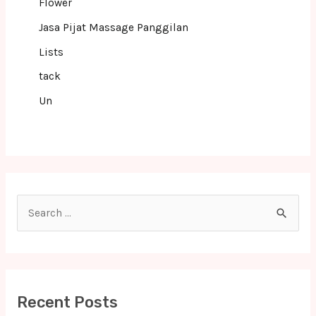
Flower
Jasa Pijat Massage Panggilan
Lists
tack
Un
S
e
a
r
c
Recent Posts
h