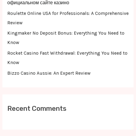
o
официальном сайте казино
r
Roulette Online USA for Professionals: A Comprehensive
:
Review
Kingmaker No Deposit Bonus: Everything You Need to
Know
Rocket Casino Fast Withdrawal: Everything You Need to
Know
Bizzo Casino Aussie: An Expert Review
Recent Comments