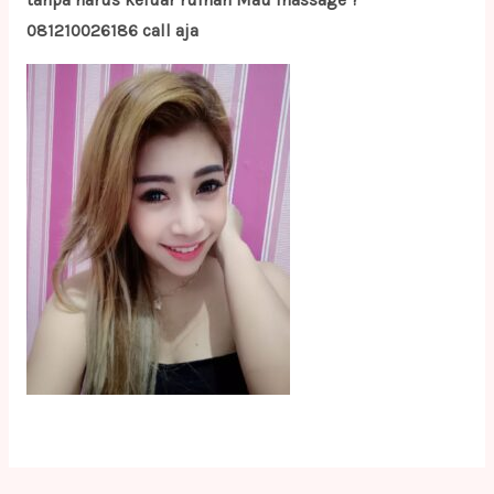
tanpa harus keluar rumah Mau massage ?
081210026186 call aja