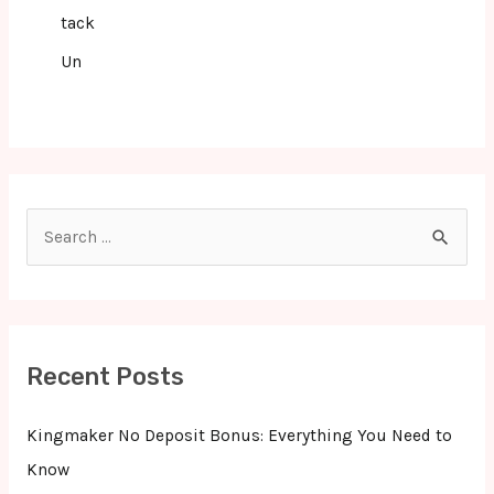
tack
Un
S
e
a
r
c
Recent Posts
h
f
Kingmaker No Deposit Bonus: Everything You Need to
o
Know