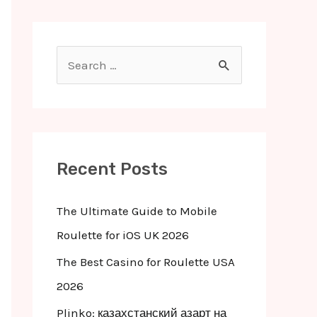
S
e
a
r
c
Recent Posts
h
f
The Ultimate Guide to Mobile
o
Roulette for iOS UK 2026
r
The Best Casino for Roulette USA
:
2026
Plinko: казахстанский азарт на