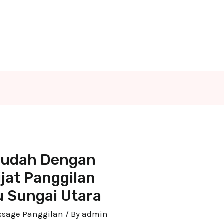
 Mudah Dengan
jat Panggilan
u Sungai Utara
assage Panggilan
/ By
admin