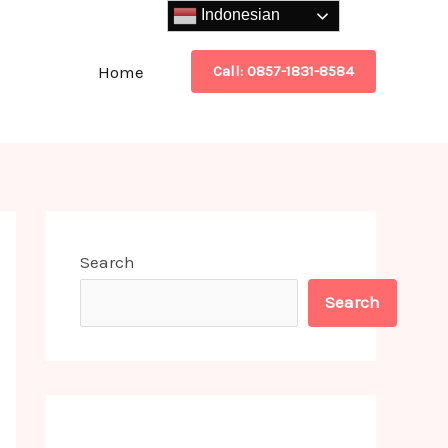
Indonesian
Home
Call: 0857-1831-8584
Search
Search