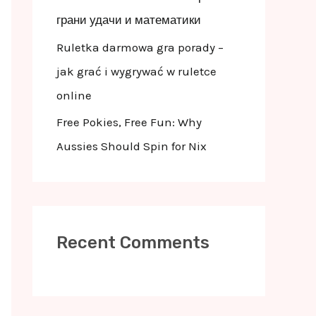
грани удачи и математики
Ruletka darmowa gra porady –
jak grać i wygrywać w ruletce
online
Free Pokies, Free Fun: Why
Aussies Should Spin for Nix
Recent Comments