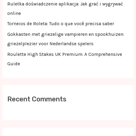
o
Ruletka doświadczenie aplikacja: Jak grać i wygrywać
r
online
:
Torneios de Roleta: Tudo o que você precisa saber
Gokkasten met griezelige vampieren en spookhuizen:
griezelplezier voor Nederlandse spelers
Roulette High Stakes UK Premium: A Comprehensive
Guide
Recent Comments