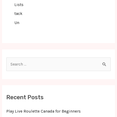
Lists
tack
Un
S
e
a
r
c
Recent Posts
h
f
Play Live Roulette Canada for Beginners