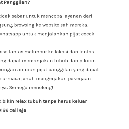
t Panggilan?
idak sabar untuk mencoba layanan dari
sung browsing ke website sah mereka.
 Whatsapp untuk menjalankan pijat cocok
isa lantas meluncur ke lokasi dan lantas
yang dapat memanjakan tubuh dan pikiran
ubungan anjuran pijat panggilan yang dapat
asa-masa jenuh mengerjakan pekerjaan
nnya. Semoga menolong!
bikin relax tubuh tanpa harus keluar
86 call aja