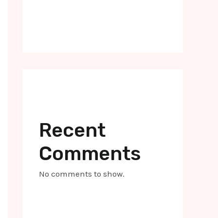
Recent
Comments
No comments to show.