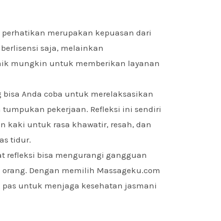
a perhatikan merupakan kepuasan dari
berlisensi saja, melainkan
aik mungkin untuk memberikan layanan
ang bisa Anda coba untuk merelaksasikan
tumpukan pekerjaan. Refleksi ini sendiri
 kaki untuk rasa khawatir, resah, dan
s tidur.
at refleksi bisa mengurangi gangguan
an orang. Dengan memilih Massageku.com
 pas untuk menjaga kesehatan jasmani