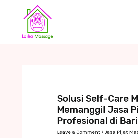
Skip
to
content
Solusi Self-Care
Memanggil Jasa Pi
Profesional di Bar
Leave a Comment
/
Jasa Pijat M